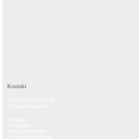
Kontakt
kontakt@sos-dogs.de
https://sos-dogs.de
Sitemap
Impressum
Haftungsausschluß
Datenschutzerklärung