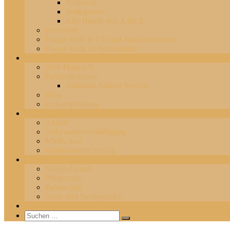
Podencos
Bodegueros
Alle Hunde von A bis Z
Reserviert
Happy Ends in DE und Nachbarländern
Happy Ends im Heimatland
Verein
SOS-Dogs e.V.
Partnertierheime
Halkidiki Animal Rescue
Shop
Linkempfehlung
Adoption
Ablauf
Aufwandsentschädigung
MMK-Test
Krankenversicherung
Helfen
Mitgliedschaft
Pflegestelle
Patenschaft
Geld- und Sachspenden
Gästebuch
Suchen
Suchen
nach: