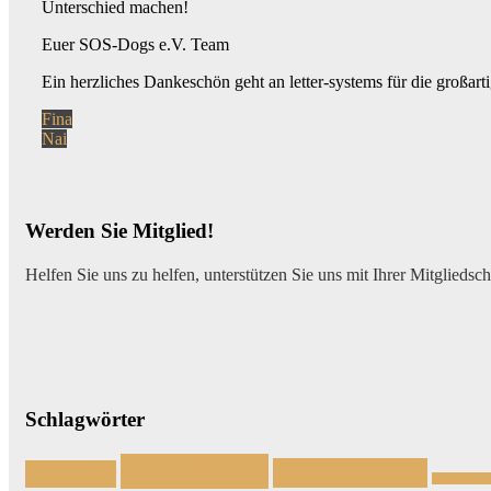
Unterschied machen!
Euer SOS-Dogs e.V. Team
Ein herzliches Dankeschön geht an letter-systems für die großar
Beitragsnavigation
Vorheriger
Fina
Beitrag:
Nächster
Nai
Beitrag:
Werden Sie Mitglied!
Helfen Sie uns zu helfen, unterstützen Sie uns mit Ihrer Mitgliedsc
Schlagwörter
Einzelhund
Familienhund
Anfänger
Handicaph