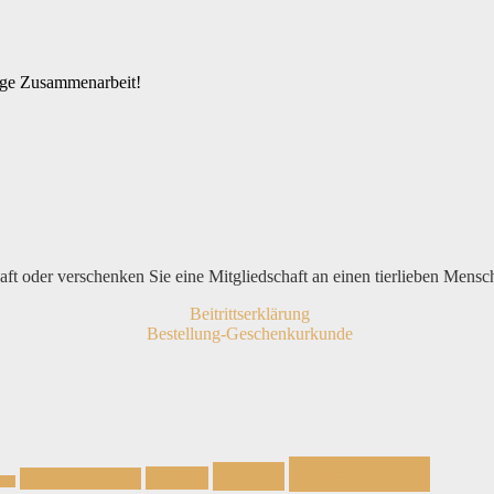
tige Zusammenarbeit!
haft oder verschenken Sie eine Mitgliedschaft an einen tierlieben Mensc
Beitrittserklärung
Bestellung-Geschenkurkunde
Zweithund
Kinder
Katzen
In Deutschland
und