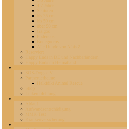
1-3 Jahre
4-7 Jahre
Senioren
bis 35 cm
bis 50 cm
über 50 cm
Galgos
Podencos
Bodegueros
Alle Hunde von A bis Z
Reserviert
Happy Ends in DE und Nachbarländern
Happy Ends im Heimatland
Verein
SOS-Dogs e.V.
Partnertierheime
Halkidiki Animal Rescue
Shop
Linkempfehlung
Adoption
Ablauf
Aufwandsentschädigung
MMK-Test
Krankenversicherung
Helfen