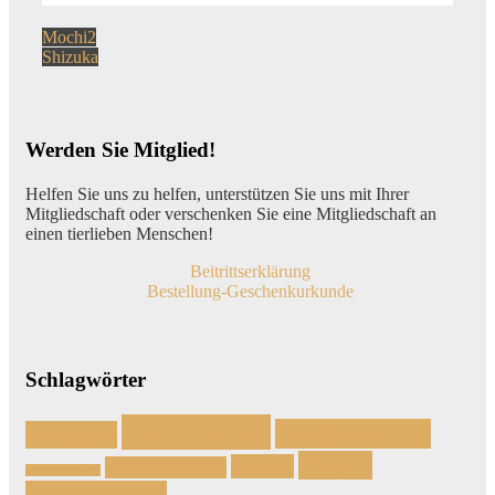
Beitragsnavigation
Vorheriger
Mochi2
Beitrag:
Nächster
Shizuka
Beitrag:
Werden Sie Mitglied!
Helfen Sie uns zu helfen, unterstützen Sie uns mit Ihrer
Mitgliedschaft oder verschenken Sie eine Mitgliedschaft an
einen tierlieben Menschen!
Beitrittserklärung
Bestellung-Geschenkurkunde
Schlagwörter
Einzelhund
Familienhund
Anfänger
Kinder
Katzen
In Deutschland
Handicaphund