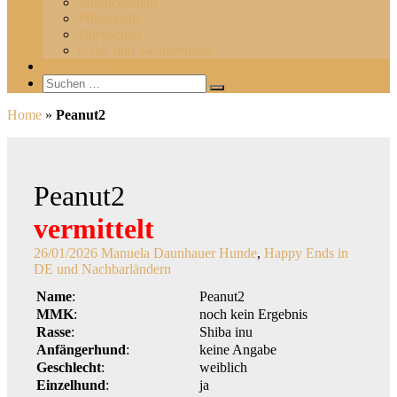
Mitgliedschaft
Pflegestelle
Patenschaft
Geld- und Sachspenden
Gästebuch
Suchen
Suchen
nach:
Home
»
Peanut2
Peanut2
vermittelt
26/01/2026
Manuela Daunhauer
Hunde
,
Happy Ends in
DE und Nachbarländern
Name
:
Peanut2
MMK
:
noch kein Ergebnis
Rasse
:
Shiba inu
Anfängerhund
:
keine Angabe
Geschlecht
:
weiblich
Einzelhund
:
ja