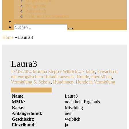
Mitgliedschaft
Pflegestelle
Patenschaft
Geld- und Sachspenden
Gästebuch
Suchen
Suchen
nach:
Home
»
Laura3
Laura3
17/05/2024
Martina Ziepser Willrich
4-7 Jahre
,
Erwachsen
mit europäischem Heimtierausweis
,
Hunde
,
über 50 cm
,
Vermittlung S. Scholz
,
Hündinnen
,
Hunde in Vermittlung
Zweithund
Einzelhund
Name
:
Laura3
MMK
:
noch kein Ergebnis
Rasse
:
Mischling
Anfängerhund
:
nein
Geschlecht
:
weiblich
Einzelhund
:
ja