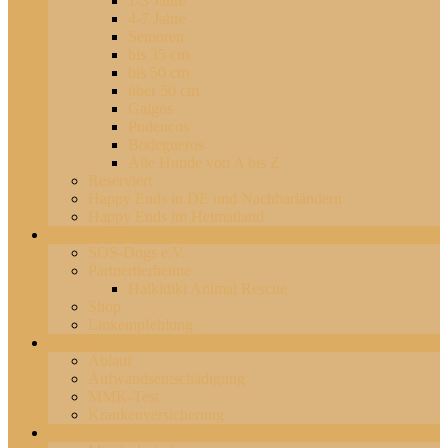
1-3 Jahre
4-7 Jahre
Senioren
bis 35 cm
bis 50 cm
über 50 cm
Galgos
Podencos
Bodegueros
Alle Hunde von A bis Z
Reserviert
Happy Ends in DE und Nachbarländern
Happy Ends im Heimatland
Verein
SOS-Dogs e.V.
Partnertierheime
Halkidiki Animal Rescue
Shop
Linkempfehlung
Adoption
Ablauf
Aufwandsentschädigung
MMK-Test
Krankenversicherung
Helfen