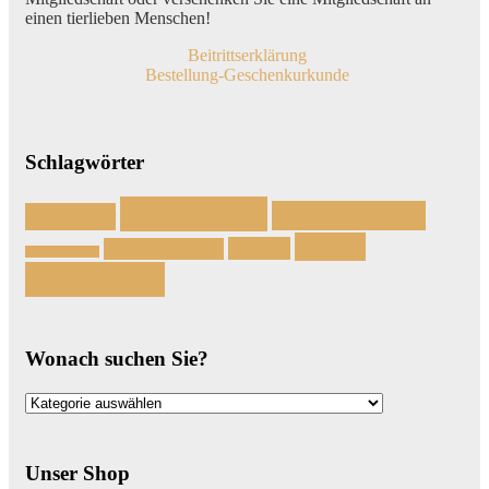
einen tierlieben Menschen!
Beitrittserklärung
Bestellung-Geschenkurkunde
Schlagwörter
Einzelhund
Familienhund
Anfänger
Kinder
Katzen
In Deutschland
Handicaphund
Zweithund
Wonach suchen Sie?
Wonach
suchen
Sie?
Unser Shop