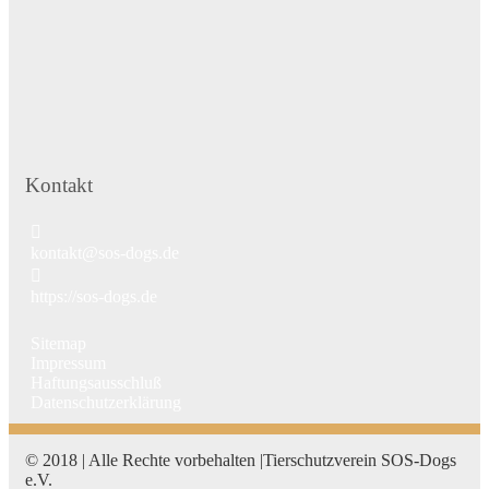
Kontakt
kontakt@sos-dogs.de
https://sos-dogs.de
Sitemap
Impressum
Haftungsausschluß
Datenschutzerklärung
© 2018 | Alle Rechte vorbehalten |Tierschutzverein SOS-Dogs
e.V.