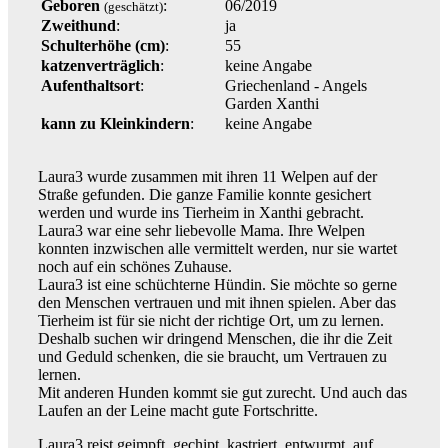
Geboren
:
06/2019
(geschätzt)
Zweithund
:
ja
Schulterhöhe (cm)
:
55
katzenverträglich
:
keine Angabe
Aufenthaltsort
:
Griechenland - Angels
Garden Xanthi
kann zu Kleinkindern
:
keine Angabe
Laura3 wurde zusammen mit ihren 11 Welpen auf der
Straße gefunden. Die ganze Familie konnte gesichert
werden und wurde ins Tierheim in Xanthi gebracht.
Laura3 war eine sehr liebevolle Mama. Ihre Welpen
konnten inzwischen alle vermittelt werden, nur sie wartet
noch auf ein schönes Zuhause.
Laura3 ist eine schüchterne Hündin. Sie möchte so gerne
den Menschen vertrauen und mit ihnen spielen. Aber das
Tierheim ist für sie nicht der richtige Ort, um zu lernen.
Deshalb suchen wir dringend Menschen, die ihr die Zeit
und Geduld schenken, die sie braucht, um Vertrauen zu
lernen.
Mit anderen Hunden kommt sie gut zurecht. Und auch das
Laufen an der Leine macht gute Fortschritte.
Laura3 reist geimpft, gechipt, kastriert, entwurmt, auf