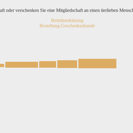
haft oder verschenken Sie eine Mitgliedschaft an einen tierlieben Mensc
Beitrittserklärung
Bestellung-Geschenkurkunde
Zweithund
Kinder
Katzen
In Deutschland
und