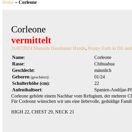
Home
»
Corleone
Corleone
vermittelt
31/07/2024
Manuela Daunhauer
Hunde
,
Happy Ends in DE und
Name
:
Corleone
Rasse
:
Chihuahua
Geschlecht
:
männlich
Geboren
:
01/24
(geschätzt)
Schulterhöhe (cm)
:
22
Aufenthaltsort
:
Spanien-Andújar-Pfl
Corleone gehörte einem Nachbar vom Refugium, der mehrere Chih
Für Corleone wünschen wir uns eine liebevolle, geduldige Famil
HIGH 22, CHEST 29, NECK 21