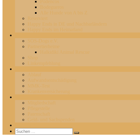
Podencos
Bodegueros
Alle Hunde von A bis Z
Reserviert
Happy Ends in DE und Nachbarländern
Happy Ends im Heimatland
Verein
SOS-Dogs e.V.
Partnertierheime
Halkidiki Animal Rescue
Shop
Linkempfehlung
Adoption
Ablauf
Aufwandsentschädigung
MMK-Test
Krankenversicherung
Helfen
Mitgliedschaft
Pflegestelle
Patenschaft
Geld- und Sachspenden
Gästebuch
Suchen
Suchen
nach: